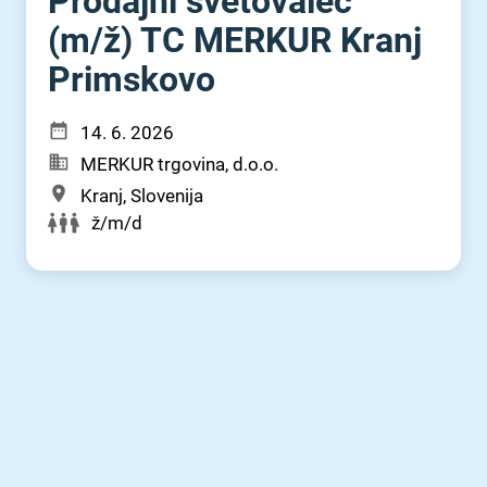
Prodajni svetovalec
(m⁠/⁠ž) TC MERKUR Kranj
Primskovo
14. 6. 2026
MERKUR trgovina, d.o.o.
Kranj, Slovenija
ž/m/d