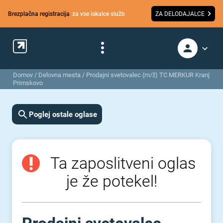
Brezplačna registracija
za vse iskalce služb
ZA DELODAJALCE
Domov
/
Delovna mesta
/
Prodajni svetovalec (m/ž) TC MERKUR Kranj
Primskovo
Poglej ostale oglase
Ta zaposlitveni oglas
je že potekel!