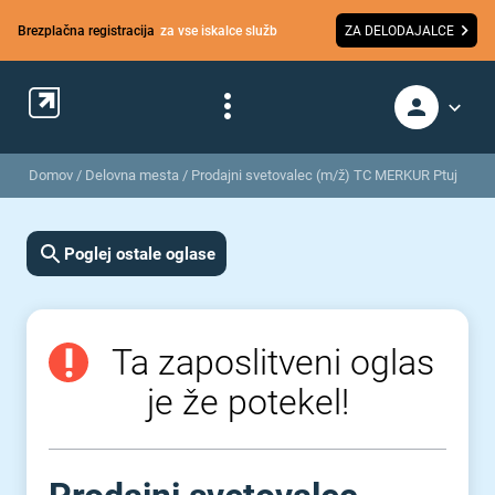
Brezplačna registracija
za vse iskalce služb
ZA DELODAJALCE
Domov
/
Delovna mesta
/
Prodajni svetovalec (m/ž) TC MERKUR Ptuj
Poglej ostale oglase
Ta zaposlitveni oglas
je že potekel!