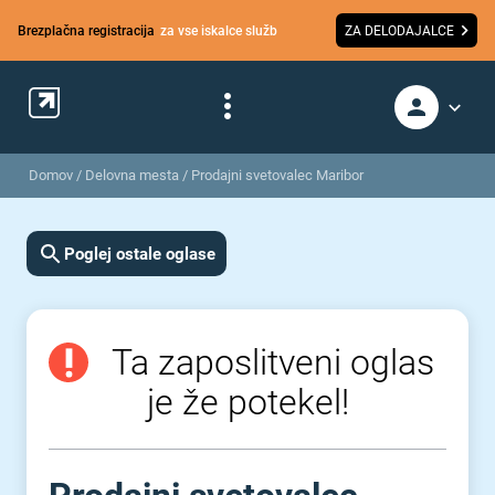
Brezplačna registracija
za vse iskalce služb
ZA DELODAJALCE
Domov
/
Delovna mesta
/
Prodajni svetovalec Maribor
Poglej ostale oglase
Ta zaposlitveni oglas
je že potekel!