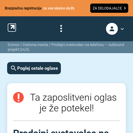
Brezplačna registracija
za vse iskalce služb
ZA DELODAJALCE
Domov
/
Delovna mesta
/
Prodajni svetovalec na telefonu – outbound
projekt (m/ž)
Poglej ostale oglase
Ta zaposlitveni oglas
je že potekel!