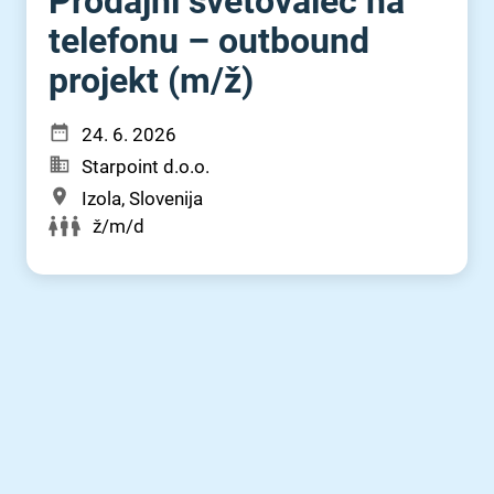
Prodajni svetovalec na
telefonu – outbound
projekt (m⁠/⁠ž)
24. 6. 2026
Starpoint d.o.o.
Izola, Slovenija
ž/m/d