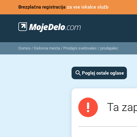
Brezplačna registracija
za vse iskalce služb
Domov
/
Delovna mesta
/
Prodajni svetovalec / prodajalec
Poglej ostale oglase
Ta zap