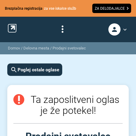
Brezplačna registracija
za vse iskalce služb
ZA DELODAJALCE
Domov
/
Delovna mesta
/
Prodajni svetovalec
Poglej ostale oglase
Ta zaposlitveni oglas
je že potekel!