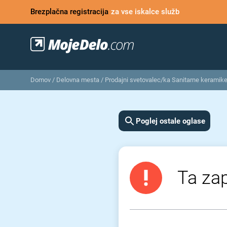
Brezplačna registracija
za vse iskalce služb
Domov
/
Delovna mesta
/
Prodajni svetovalec/ka Sanitarne keramik
Poglej ostale oglase
Ta zap