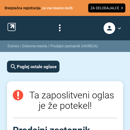
Brezplačna registracija
za vse iskalce služb
ZA DELODAJALCE
Domov
/
Delovna mesta
/
Prodajni zastopnik (HORECA)
Poglej ostale oglase
Ta zaposlitveni oglas
je že potekel!