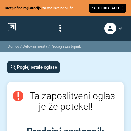
Brezplačna registracija
za vse iskalce služb
ZA DELODAJALCE
Domov
/
Delovna mesta
/
Prodajni zastopnik
Poglej ostale oglase
Ta zaposlitveni oglas
je že potekel!