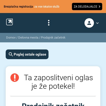
Brezplačna registracija
za vse iskalce služb
ZA DELODAJALCE
Domov
/
Delovna mesta
/
Prodajnik začetnik
Poglej ostale oglase
Ta zaposlitveni oglas
je že potekel!