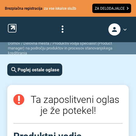
Brezplačna registracija
za vse iskalce služb
ZA DELODAJALCE
Domov
/
Delovna mesta
/
Produktni vodja specialist (Product
manager) na področju produktov in procesov stanovanjskega
kreditiranja
Poglej ostale oglase
Ta zaposlitveni oglas
je že potekel!