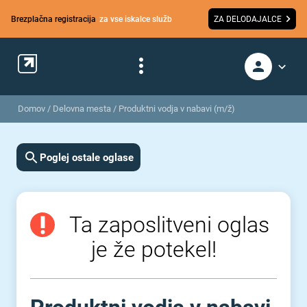
Brezplačna registracija
za vse iskalce služb
ZA DELODAJALCE
Domov
/
Delovna mesta
/
Produktni vodja v nabavi (m/ž)
Poglej ostale oglase
Ta zaposlitveni oglas
je že potekel!