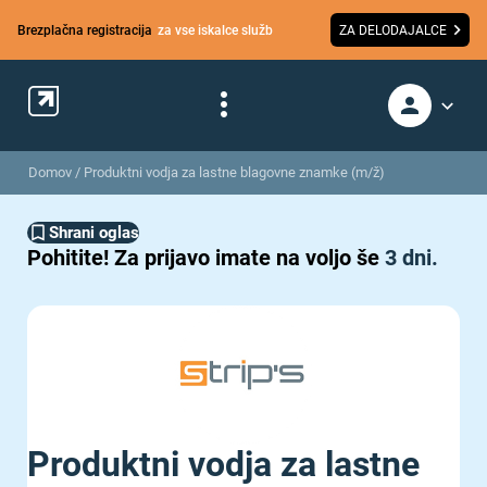
Brezplačna registracija
za vse iskalce služb
ZA DELODAJALCE
Domov
/
Produktni vodja za lastne blagovne znamke (m/ž)
Shrani oglas
Pohitite!
Za prijavo imate na voljo še
3 dni.
Produktni vodja za lastne