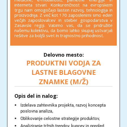
interneta stvari. Konkurenčnost na evropskem
trgu nam omogočajo lasten razvoj, tehnologija in
proizvodnja. Z več kot 170 zaposlenimi smo eden
večjih zaposlovalcev in steber gospodarstva v
Zasavski regiji. Vabimo vas, da se pridružite
našemu kolektivu, da bomo lahko skupaj ustvarjali
rešitve za boljši svet in trajnostno prihodnost.
Delovno mesto:
PRODUKTNI VODJA ZA
LASTNE BLAGOVNE
ZNAMKE (M/Ž)
Opis del in nalog:
Izdelava zahtevnika projekta, razvoj koncepta
poslovna analiza,
Oblikovanje celostne strategije produktov,
Analiziranje tržnih trendov, kupcev in pregled