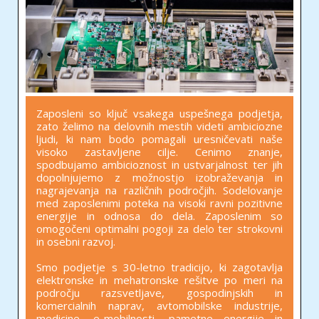
Zaposleni so ključ vsakega uspešnega podjetja,
zato želimo na delovnih mestih videti ambiciozne
ljudi, ki nam bodo pomagali uresničevati naše
visoko zastavljene cilje. Cenimo znanje,
spodbujamo ambicioznost in ustvarjalnost ter jih
dopolnjujemo z možnostjo izobraževanja in
nagrajevanja na različnih področjih. Sodelovanje
med zaposlenimi poteka na visoki ravni pozitivne
energije in odnosa do dela. Zaposlenim so
omogočeni optimalni pogoji za delo ter strokovni
in osebni razvoj.
Smo podjetje s 30-letno tradicijo, ki zagotavlja
elektronske in mehatronske rešitve po meri na
področju razsvetljave, gospodinjskih in
komercialnih naprav, avtomobilske industrije,
medicine, e-mobilnosti, pametne energije in