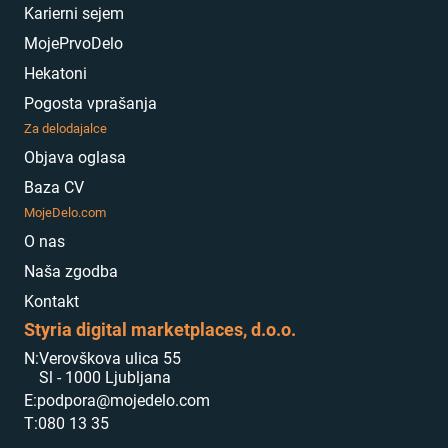
Karierni sejem
MojePrvoDelo
Hekatoni
Pogosta vprašanja
Za delodajalce
Objava oglasa
Baza CV
MojeDelo.com
O nas
Naša zgodba
Kontakt
Styria digital marketplaces, d.o.o.
N:
Verovškova ulica 55
Sl - 1000 Ljubljana
E:
podpora@mojedelo.com
T:
080 13 35