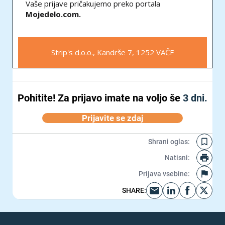
Vaše prijave pričakujemo preko portala
Mojedelo.com.
Strip's d.o.o., Kandrše 7, 1252 VAČE
Pohitite!
Za prijavo imate na voljo še
3 dni.
Prijavite se zdaj
Shrani oglas
:
Natisni
:
Prijava vsebine
:
SHARE
: