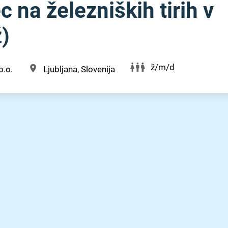
 na železniških tirih v
ž)
ž/m/d
o.o.
Ljubljana, Slovenija