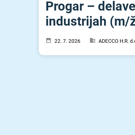
Progar – delavec
industrijah (m⁠/⁠
22. 7. 2026
ADECCO H.R. d.