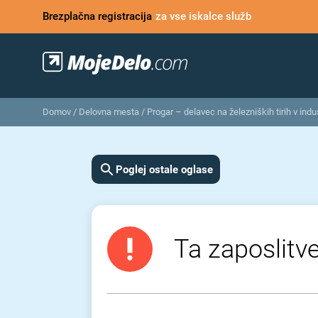
Brezplačna registracija
za vse iskalce služb
Domov
/
Delovna mesta
/
Progar – delavec na železniških tirih v indu
Poglej ostale oglase
Ta zaposlitve