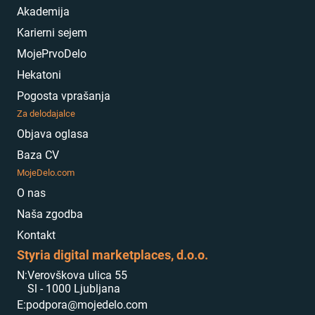
Akademija
Karierni sejem
MojePrvoDelo
Hekatoni
Pogosta vprašanja
Za delodajalce
Objava oglasa
Baza CV
MojeDelo.com
O nas
Naša zgodba
Kontakt
Styria digital marketplaces, d.o.o.
N:
Verovškova ulica 55
Sl - 1000 Ljubljana
E:
podpora@mojedelo.com