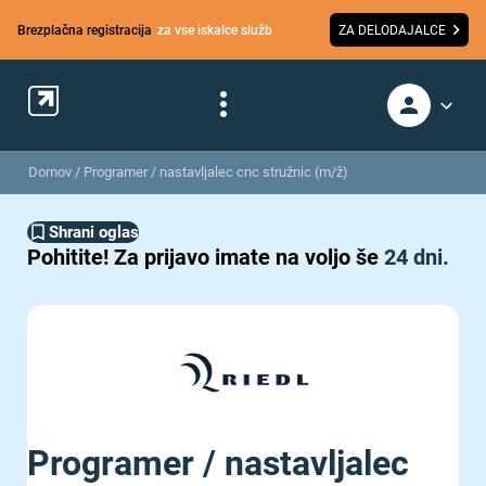
Brezplačna registracija
za vse iskalce služb
ZA DELODAJALCE
Domov
/
Programer / nastavljalec cnc stružnic (m/ž)
Shrani oglas
Pohitite!
Za prijavo imate na voljo še
24 dni.
Programer / nastavljalec