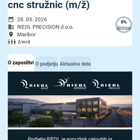
cnc stružnic (m/ž)
28. 05. 2026
0%
RIEDL PRECISION d.o.o.
Aktiviraj
Maribor
ž/m/d
O zaposlitvi
O podjetju
Aktualna dela
Podjetje RIEDL je ponudnik celovitih in