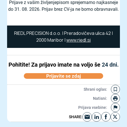
Prijave z vašim življenjepisom sprejemamo najkasneje
do 31. 08. 2026. Prijav brez CV-ja ne bomo obravnavali.
RIEDL PRECISION d.o.o. | Preradovičeva ulica 42 |
2000 Maribor |
www.riedl.si
Pohitite!
Za prijavo imate na voljo še
24 dni.
Prijavite se zdaj
Shrani oglas
:
Natisni
:
Prijava vsebine
:
SHARE
: