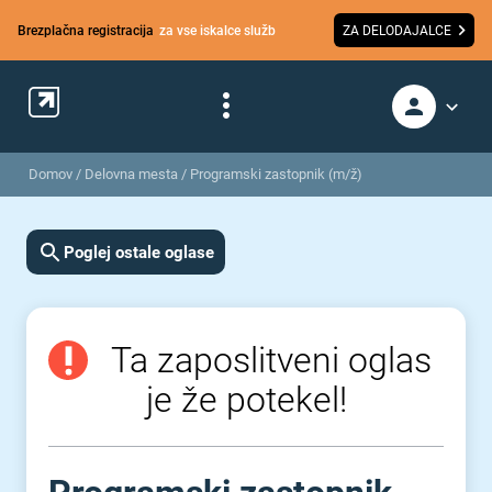
Brezplačna registracija
za vse iskalce služb
ZA DELODAJALCE
Domov
/
Delovna mesta
/
Programski zastopnik (m/ž)
Poglej ostale oglase
Ta zaposlitveni oglas
je že potekel!