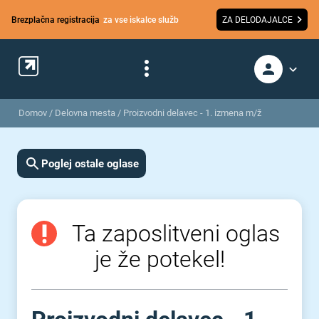
Brezplačna registracija
za vse iskalce služb
ZA DELODAJALCE
Domov
/
Delovna mesta
/
Proizvodni delavec - 1. izmena m/ž
Poglej ostale oglase
Ta zaposlitveni oglas
je že potekel!