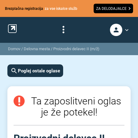
Brezplačna registracija
za vse iskalce služb
ZA DELODAJALCE
Domov
/
Delovna mesta
/
Proizvodni delavec II (m/ž)
Poglej ostale oglase
Ta zaposlitveni oglas
je že potekel!