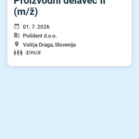
Proizvodni delavec II
(m⁠/⁠ž)
01. 7. 2026
Polident d.o.o.
Volčja Draga, Slovenija
ž/m/d