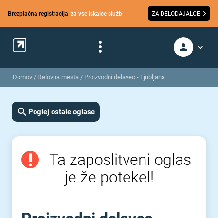
Brezplačna registracija
za vse iskalce služb
ZA DELODAJALCE
Domov
/
Delovna mesta
/
Proizvodni delavec - Ljubljana
Poglej ostale oglase
Ta zaposlitveni oglas
je že potekel!