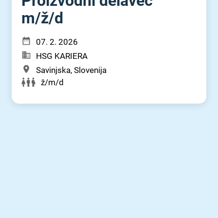
Proizvodni delavec
m⁠/⁠ž⁠/⁠d
07. 2. 2026
HSG KARIERA
Savinjska, Slovenija
ž/m/d