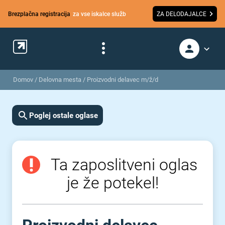
Brezplačna registracija
za vse iskalce služb
ZA DELODAJALCE
Domov
/
Delovna mesta
/
Proizvodni delavec m/ž/d
Poglej ostale oglase
Ta zaposlitveni oglas
je že potekel!