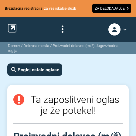
Brezplačna registracija
za vse iskalce služb
ZA DELODAJALCE
Domov
/
Delovna mesta
/
Proizvodni delavec (m/ž) Jugovzhodna
regija
Poglej ostale oglase
Ta zaposlitveni oglas
je že potekel!