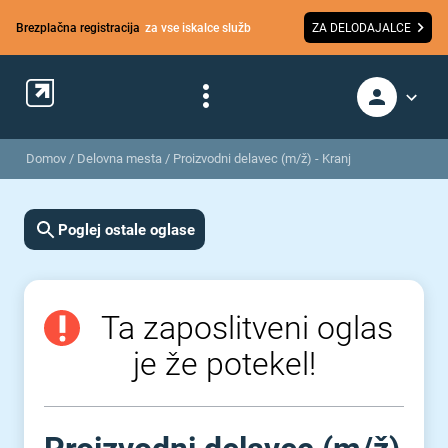
Brezplačna registracija
za vse iskalce služb
ZA DELODAJALCE
Domov
/
Delovna mesta
/
Proizvodni delavec (m/ž) - Kranj
Poglej ostale oglase
Ta zaposlitveni oglas
je že potekel!