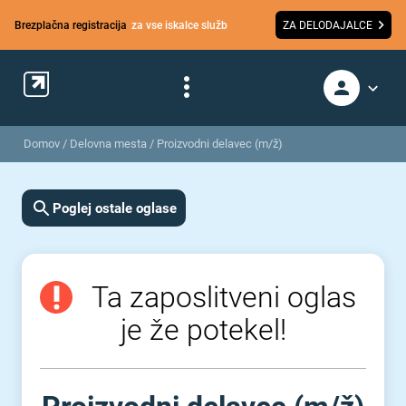
Brezplačna registracija
za vse iskalce služb
ZA DELODAJALCE
Domov
/
Delovna mesta
/
Proizvodni delavec (m/ž)
Poglej ostale oglase
Ta zaposlitveni oglas
je že potekel!