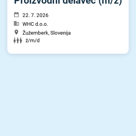
Proizvodni delavec (m⁠/⁠ž)
22. 7. 2026
WHC d.o.o.
Žužemberk, Slovenija
ž/m/d