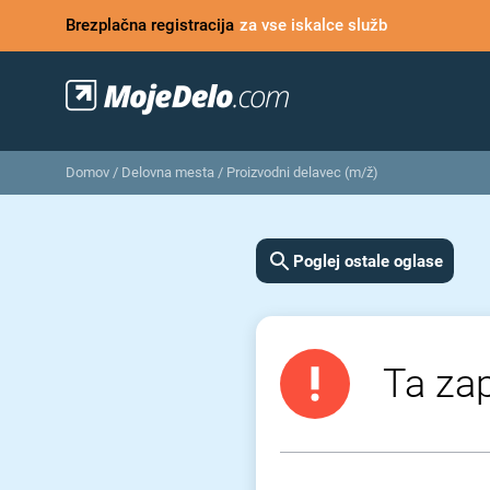
Brezplačna registracija
za vse iskalce služb
Domov
/
Delovna mesta
/
Proizvodni delavec (m/ž)
Poglej ostale oglase
Ta zap