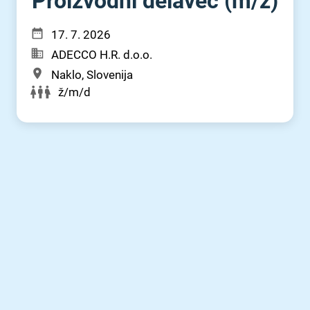
Proizvodni delavec (m⁠/⁠ž)
17. 7. 2026
ADECCO H.R. d.o.o.
Naklo, Slovenija
ž/m/d