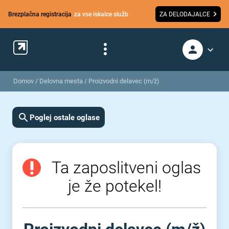
Brezplačna registracija
za vse iskalce služb
ZA DELODAJALCE
Domov
/
Delovna mesta
/
Proizvodni delavec (m/ž)
Poglej ostale oglase
Ta zaposlitveni oglas
je že potekel!