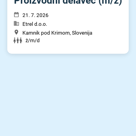
Proizvodni delavec (m⁠/⁠ž)
21. 7. 2026
Etrel d.o.o.
Kamnik pod Krimom, Slovenija
ž/m/d