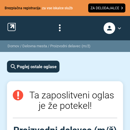
Brezplačna registracija
za vse iskalce služb
ZA DELODAJALCE
Domov
/
Delovna mesta
/
Proizvodni delavec (m/ž)
Poglej ostale oglase
Ta zaposlitveni oglas
je že potekel!