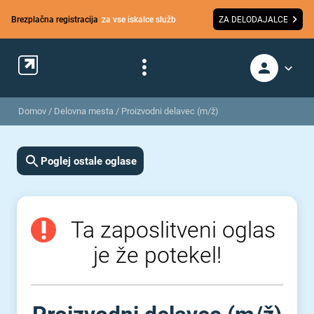
Brezplačna registracija
za vse iskalce služb
ZA DELODAJALCE
Domov
/
Delovna mesta
/
Proizvodni delavec (m/ž)
Poglej ostale oglase
Ta zaposlitveni oglas
je že potekel!