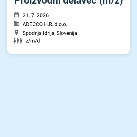
Proizvodni delavec (m⁠/⁠ž)
21. 7. 2026
ADECCO H.R. d.o.o.
Spodnja Idrija, Slovenija
ž/m/d