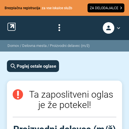
Brezplačna registracija
za vse iskalce služb
ZA DELODAJALCE
Domov
/
Delovna mesta
/
Proizvodni delavec (m/ž)
Poglej ostale oglase
Ta zaposlitveni oglas
je že potekel!