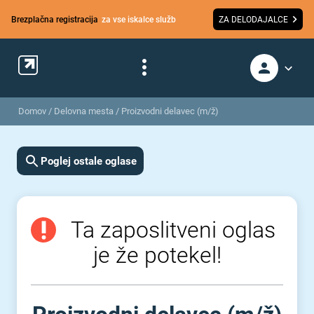
Brezplačna registracija
za vse iskalce služb
ZA DELODAJALCE
Domov
/
Delovna mesta
/
Proizvodni delavec (m/ž)
Poglej ostale oglase
Ta zaposlitveni oglas
je že potekel!