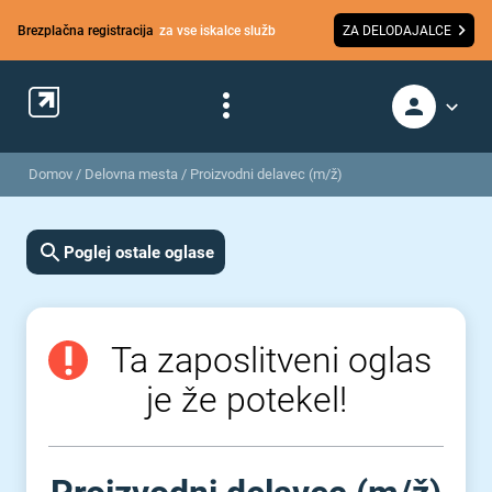
Brezplačna registracija
za vse iskalce služb
ZA DELODAJALCE
Domov
/
Delovna mesta
/
Proizvodni delavec (m/ž)
Poglej ostale oglase
Ta zaposlitveni oglas
je že potekel!