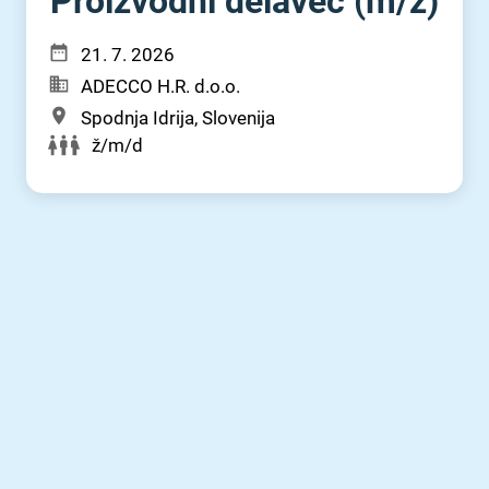
Proizvodni delavec (m⁠/⁠ž)
21. 7. 2026
ADECCO H.R. d.o.o.
Spodnja Idrija, Slovenija
ž/m/d