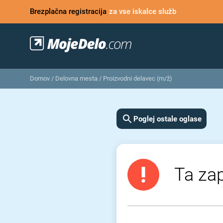
Brezplačna registracija
za vse iskalce služb
Domov
/
Delovna mesta
/
Proizvodni delavec (m/ž)
Poglej ostale oglase
Ta zap