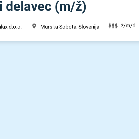
 delavec (m⁠/⁠ž)
ž/m/d
lax d.o.o.
Murska Sobota, Slovenija