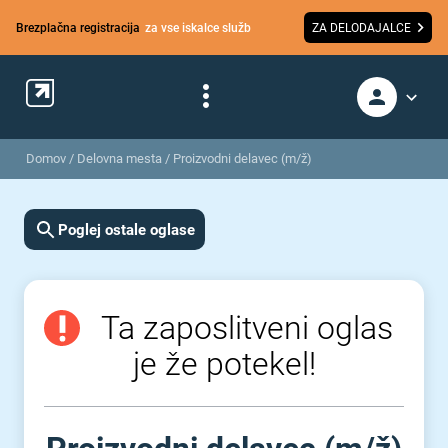
Brezplačna registracija
za vse iskalce služb
ZA DELODAJALCE
Domov
/
Delovna mesta
/
Proizvodni delavec (m/ž)
Poglej ostale oglase
Ta zaposlitveni oglas
je že potekel!