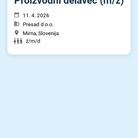
Proizvodni delavec (m⁠/⁠ž)
11. 4. 2026
Presad d.o.o.
Mirna, Slovenija
ž/m/d