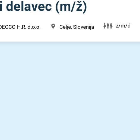
 delavec (m⁠/⁠ž)
ž/m/d
DECCO H.R. d.o.o.
Celje, Slovenija