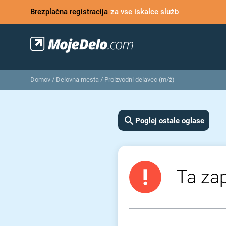
Brezplačna registracija
za vse iskalce služb
Domov
/
Delovna mesta
/
Proizvodni delavec (m/ž)
Poglej ostale oglase
Ta zap