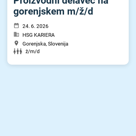
Proizvodni delavec na
gorenjskem m⁠/⁠ž⁠/⁠d
24. 6. 2026
HSG KARIERA
Gorenjska, Slovenija
ž/m/d