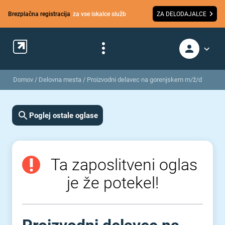
Brezplačna registracija
za vse iskalce služb
ZA DELODAJALCE
Domov
/
Delovna mesta
/
Proizvodni delavec na gorenjskem m/ž/d
Poglej ostale oglase
Ta zaposlitveni oglas
je že potekel!