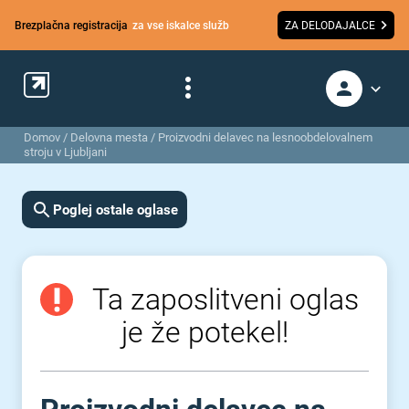
Brezplačna registracija
za vse iskalce služb
ZA DELODAJALCE
Domov
/
Delovna mesta
/
Proizvodni delavec na lesnoobdelovalnem
stroju v Ljubljani
Poglej ostale oglase
Ta zaposlitveni oglas
je že potekel!