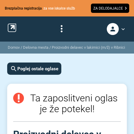
Brezplačna registracija
za vse iskalce služb
ZA DELODAJALCE
Domov
/
Delovna mesta
/
Proizvodni delavec v lakirnici (m/ž) v Ribnici
Poglej ostale oglase
Ta zaposlitveni oglas
je že potekel!