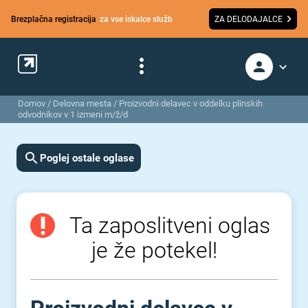
Brezplačna registracija
za vse iskalce služb
ZA DELODAJALCE
Domov
/
Delovna mesta
/
Proizvodni delavec v oddelku plinskih
odvodnikov v 1 izmeni m/ž/d
Poglej ostale oglase
Ta zaposlitveni oglas
je že potekel!