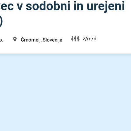
ec v sodobni in urejeni
)
ž/m/d
o.
Črnomelj, Slovenija