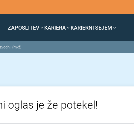
ZAPOSLITEV
KARIERA
KARIERNI SEJEM
izvodnji (m/ž)
i oglas je že potekel!