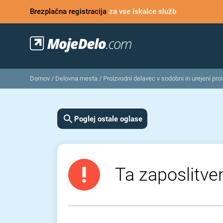
Brezplačna registracija
za vse iskalce služb
Domov
/
Delovna mesta
/
Proizvodni delavec v sodobni in urejeni pro
Poglej ostale oglase
Ta zaposlitven