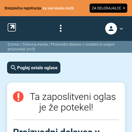
Brezplačna registracija
za vse iskalce služb
ZA DELODAJALCE
Domov
/
Delovna mesta
/
Proizvodni delavec v sodobni in urejeni
proizvodnji (m/ž)
Poglej ostale oglase
Ta zaposlitveni oglas
je že potekel!