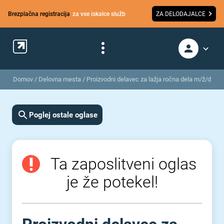
Brezplačna registracija
za vse iskalce služb
ZA DELODAJALCE
Domov
/
Delovna mesta
/
Proizvodni delavec za lažja ročna dela m/ž/d
Poglej ostale oglase
Ta zaposlitveni oglas
je že potekel!