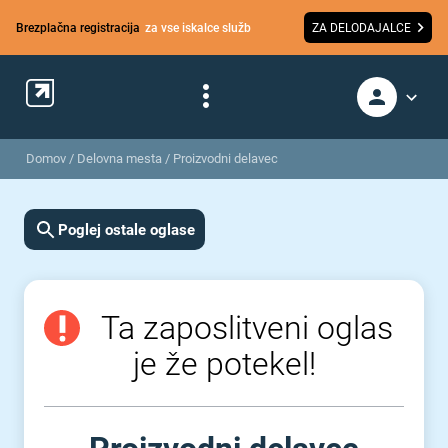
Brezplačna registracija
za vse iskalce služb
ZA DELODAJALCE
Domov
/
Delovna mesta
/
Proizvodni delavec
Poglej ostale oglase
Ta zaposlitveni oglas
je že potekel!