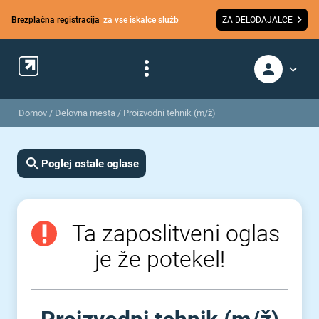
Brezplačna registracija
za vse iskalce služb
ZA DELODAJALCE
Domov
/
Delovna mesta
/
Proizvodni tehnik (m/ž)
Poglej ostale oglase
Ta zaposlitveni oglas
je že potekel!