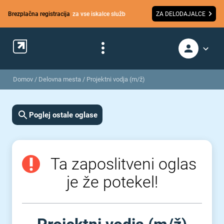
Brezplačna registracija
za vse iskalce služb
ZA DELODAJALCE
Domov
/
Delovna mesta
/
Projektni vodja (m/ž)
Poglej ostale oglase
Ta zaposlitveni oglas
je že potekel!