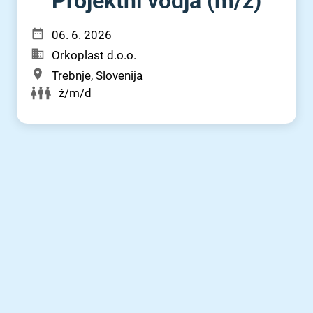
Projektni vodja (m⁠/⁠ž)
06. 6. 2026
Orkoplast d.o.o.
Trebnje, Slovenija
ž/m/d