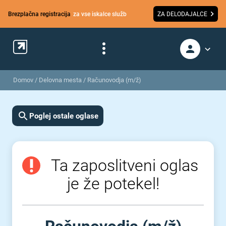
Brezplačna registracija
za vse iskalce služb
ZA DELODAJALCE
Domov
/
Delovna mesta
/
Računovodja (m/ž)
Poglej ostale oglase
Ta zaposlitveni oglas
je že potekel!