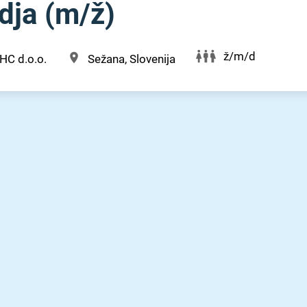
a (m⁠/⁠ž)
ž/m/d
HC d.o.o.
Sežana, Slovenija