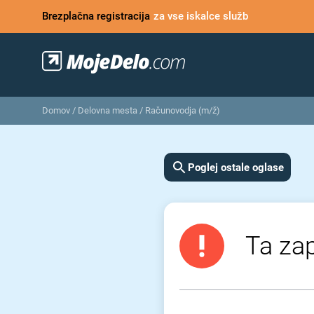
Brezplačna registracija
za vse iskalce služb
Domov
/
Delovna mesta
/
Računovodja (m/ž)
Poglej ostale oglase
Ta zap