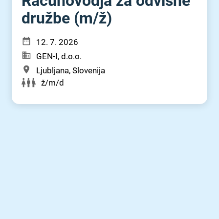
Računovodja za odvisne
družbe (m⁠/⁠ž)
12. 7. 2026
GEN-I, d.o.o.
Ljubljana, Slovenija
ž/m/d