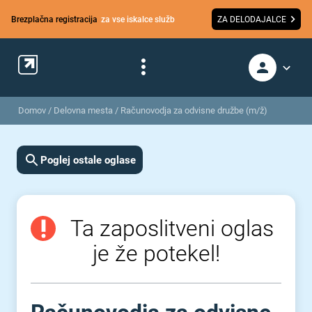
Brezplačna registracija
za vse iskalce služb
ZA DELODAJALCE
Domov
/
Delovna mesta
/
Računovodja za odvisne družbe (m/ž)
Poglej ostale oglase
Ta zaposlitveni oglas
je že potekel!