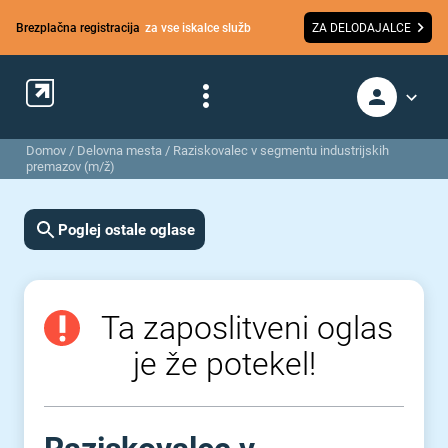
Brezplačna registracija
za vse iskalce služb
ZA DELODAJALCE
Domov
/
Delovna mesta
/
Raziskovalec v segmentu industrijskih
premazov (m/ž)
Poglej ostale oglase
Ta zaposlitveni oglas
je že potekel!