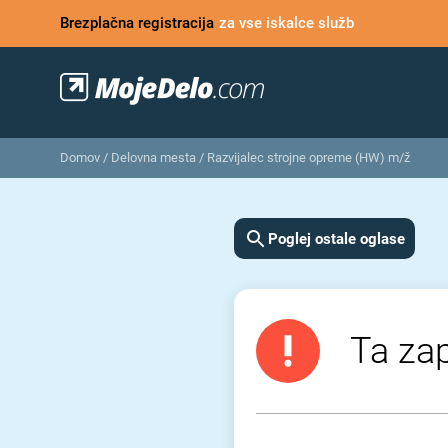
Brezplačna registracija
za vse iskalce služb
Domov
/
Delovna mesta
/
Razvijalec strojne opreme (HW) m/ž
Poglej ostale oglase
Ta zap