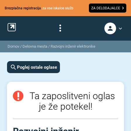
Brezplačna registracija
za vse iskalce služb
ZA DELODAJALCE
Domov
/
Delovna mesta
/
Razvojni inženir elektronike
Poglej ostale oglase
Ta zaposlitveni oglas
je že potekel!