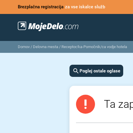
Brezplačna registracija
za vse iskalce služb
Domov
/
Delovna mesta
/
Receptor/ka-Pomočnik/ca vodje hotela
Poglej ostale oglase
Ta zap